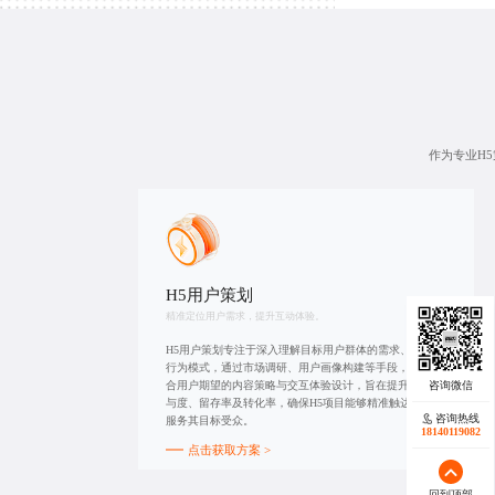
作为专业H
H5用户策划
精准定位用户需求，提升互动体验。
H5用户策划专注于深入理解目标用户群体的需求、偏好及
行为模式，通过市场调研、用户画像构建等手段，制定符
合用户期望的内容策略与交互体验设计，旨在提升用户参
与度、留存率及转化率，确保H5项目能够精准触达并有效
咨询热线
服务其目标受众。
18140119082
点击获取方案 >
回到顶部