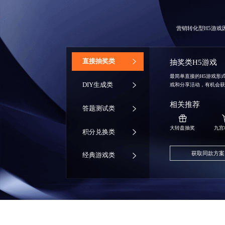
营销转化型H5游
‌直接抽奖类
抽奖类H5游戏
最简单直接的H5游戏形
DIY生成类
戏和分享活动，有机会
相关推荐
答题测试类
大转盘抽奖
九宫
积分兑换类
获取同款方案
经典游戏类