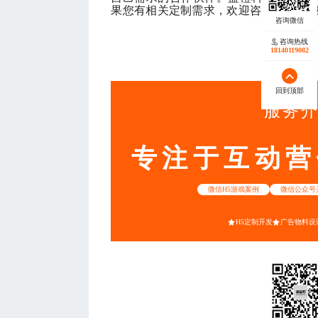
果您有相关定制需求，欢迎咨询蓝橙客
咨询热线
18140119082
— THE END
回到顶部
服务
专注于互动营
微信H5游戏案例
微信公众号
H5定制开发
广告物料设