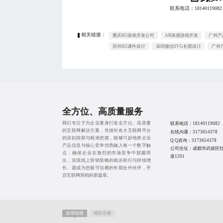
联系电话：
18140119082
相关链接：
重庆H5游戏开发公司
AR体感游戏开发
广州产
苏州H5课件设计
深圳微信SVG长图设计
广州
全方位、高质量服务
我们专注于为企业量身打造全方位、高质量
联系电话：
18140119082
的互联网解决方案，凭借对各大互联网平台
在线沟通：
3173654378
的深刻洞察与精准把握，能够巧妙地将企业
Q Q咨询：
3173654378
产品信息与核心竞争优势融入每一个数字触
公司住址：成都市武侯区红
点，确保企业在激烈的市场竞争中脱颖而
座1201
出，实现线上营销策略的稳步前行与持续增
长。愿成为您最可信赖的长期合作伙伴，开
启互联网营销的新篇章。
友情链接
地区合集